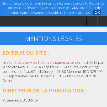
En poursuivant votre navigation sur ce site, vous acceptez l'utilisation de
cookies à des fins de mesure d'audience, d'analyse du trafic, et de
OK
personnalisation des annonces publicitaires.
En savoir plus.
Accueil
Aide
Mentions légales
MENTIONS LÉGALES
ÉDITEUR DU SITE :
Le site
https://www.controle-technique-maintenon.fr
est édité par
la société KAROIL, SARL au capital de 7 500 euros, dont le siège
social est situé au 67, bd Chanzy – 93100 Montreuil, RCS 329 199
533 représentée par M. Bernard J. BOURRIER en sa qualité de
Gérant.
DIRECTEUR DE LA PUBLICATION :
M. Bernard J. BOURRIER